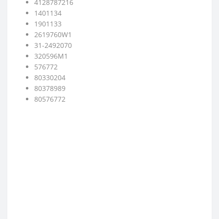
4128787216
1401134
1901133
2619760W1
31-2492070
320596M1
576772
80330204
80378989
80576772