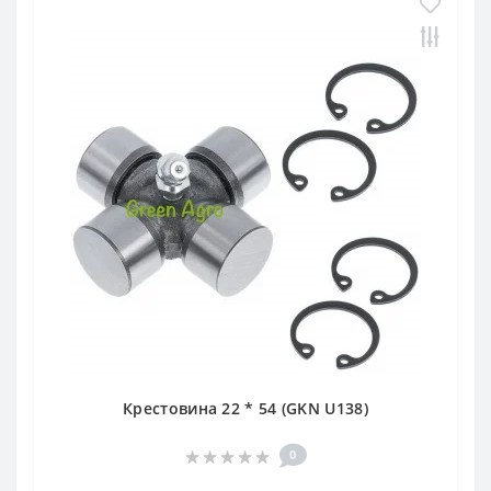
д 42 место)
ателя
Крестовина 22 * 54 (GKN U138)
0