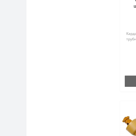
Кард
трубн