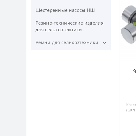
Тройники на опрыскиватель,
Шестерённые насосы НШ
колени,гайки,фитинги.
Резино-технические изделия
Запчасти для насоса
для сельхозтехники
опрыскивателя
Ремни для сельхозтехники
Шланг для опрыскивателя
Ремни для косилки
Ремни профиль А (клиновые)
К
Ремни профиль В(Б)
(клиновые)
Крест
(GKN 