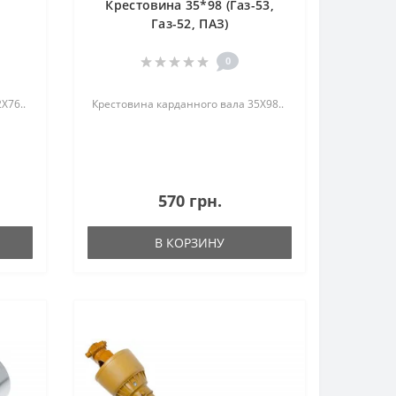
Крестовина 35*98 (Газ-53,
Газ-52, ПАЗ)
0
Х76..
Крестовина карданного вала 35Х98..
570 грн.
В КОРЗИНУ