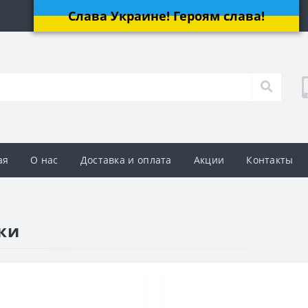
Слава Украине! Героям слава!
ая
О нас
Доставка и оплата
Акции
Контакты
ки