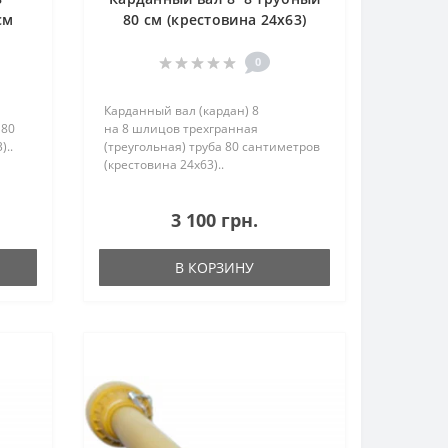
см
80 см (крестовина 24х63)
0
Карданный вал (кардан) 8
 80
на 8 шлицов трехгранная
)..
(треугольная) труба 80 сантиметров
(крестовина 24х63)..
3 100 грн.
В КОРЗИНУ