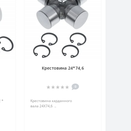
Крестовина 24*74,6
0
 *
Крестовина карданного
вала 24Х74,6 ..