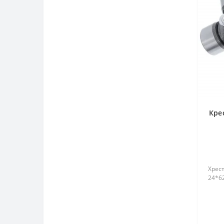
Кре
Хрес
24*62