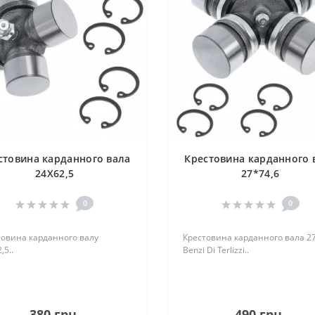
стовина карданного вала
Крестовина карданного 
24Х62,5
27*74,6
0
0
товина карданного валу
Крестовина карданного вала 27
,5..
Benzi Di Terlizzi..
380 грн.
490 грн.