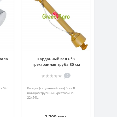
вала
Карданный вал 6*8
трехгранная труба 80 см
(крестовина 22х54)
0
х74,6
Кардан (карданный вал) 6 на 8
шлицов трубный (крестовина
22х54)..
2 700 грн.