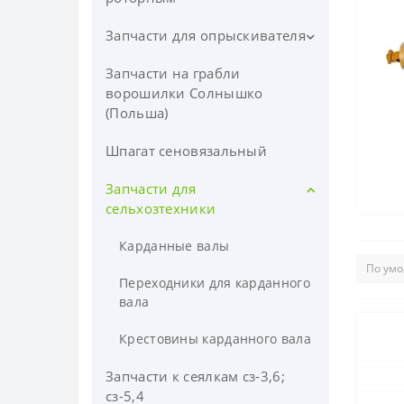
Запчасти для опрыскивателя
Запчасти на польскую
роторную косилку
Запчасти на грабли
Форсунки и распылители на
Запчасти на роторную
опрыскиватель
ворошилки Солнышко
косилку z-173, z-169, z-069
(Польша)
Форсунки на опрыскиватель
Насосы для опрыскивателей
Польша, Италия
Шпагат сеновязальный
Распылители на опрыскиватель
Фильтры на опрыскиватель и
Запчасти для
Запчасти для форсунок
запчасти
сельхозтехники
опрыскивателя
Распределители на
Карданные валы
Комплектующие для
опрыскиватель и
опрыскивателя на внесение КАС
комплектующие
Переходники для карданного
вала
Запчасти и комплектующие
бака и рамы опрыскивателя.
Крестовины карданного вала
Мембраны для насосов
Запчасти к сеялкам сз-3,6;
опрыскивателей
сз-5,4