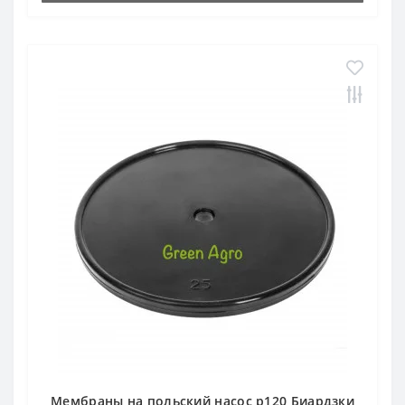
Мембраны на польский насос p120 Биардзки