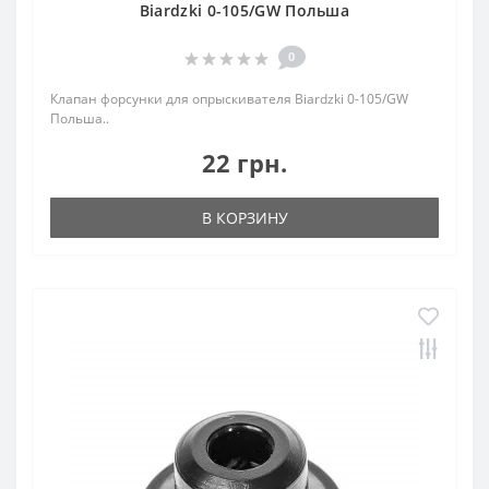
Biardzki 0-105/GW Польша
0
Клапан форсунки для опрыскивателя Biardzki 0-105/GW
Польша..
22 грн.
В КОРЗИНУ