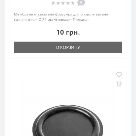
0
Мембрана отсекателя форсунки для опрыскивателя
силиконовая Ø 24 мм Агропласт Польша..
10 грн.
В КОРЗИНУ