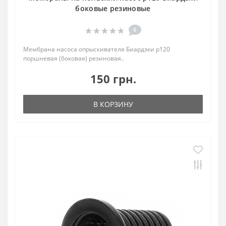
боковые резиновые
0
Мембрана насоса опрыскивателя Биардзки p120
поршневая (боковая) резиновая..
150 грн.
В КОРЗИНУ