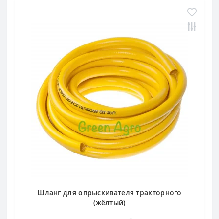
д 42 место)
ателя
Шланг для опрыскивателя тракторного
(жёлтый)