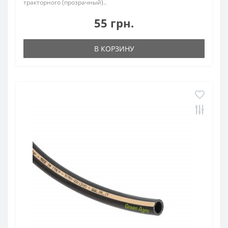
тракторного (прозрачный)..
55 грн.
В КОРЗИНУ