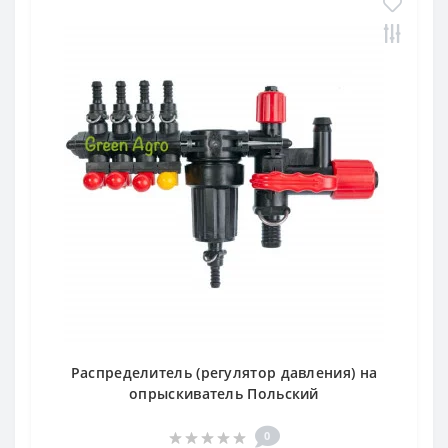
д 42 место)
ателя
Распределитель (регулятор давления) на
опрыскиватель Польский
0