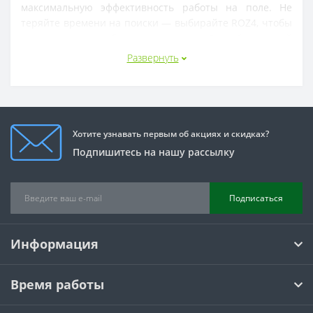
максимальную эффективность работы на поле. Не 
теряйте времени на поиски — выбирайте ROZ4, чтобы 
ваша техника работала как часы. Сделайте умный 
выбор для максимальной производительности и 
Развернуть
надежности!
Хотите узнавать первым об акциях и скидках?
Подпишитесь на нашу рассылку
Подписаться
Информация
Время работы