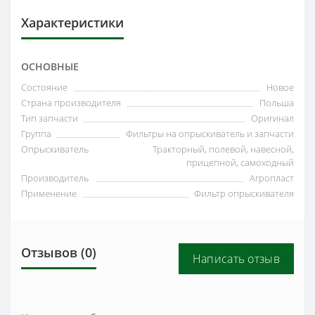
Характеристики
ОСНОВНЫЕ
Состояние
Новое
Страна производителя
Польша
Тип запчасти
Оригинал
Группа
Фильтры на опрыскиватель и запчасти
Опрыскиватель
Тракторный, полевой, навесной,
прицепной, самоходный
Производитель
Агропласт
Применение
Фильтр опрыскивателя
Отзывов (0)
Написать отзыв