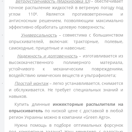
·
Ветроустойчивость (Маркировка
ID
)
– обеспечивает
точное распыление жидкостей в ветреную погоду под
углом 110⁰. Является противоветренным и
антисносным решением, позволяющим максимально
эффективно обработать целевую поверхность;
·
Универсальность
– совместима с большинством
опрыскивателей, включая: тракторные, полевые,
самоходные, прицепные и навесные;
·
Надежность и долговечность
– изготавливается из
высококачественного полимерного материала,
устойчивого к механическим повреждениям,
воздействию химических веществ и ультрафиолета;
·
Простой монтаж
– легко устанавливается, снимается
и обслуживается. Не требует специальных знаний и
навыков.
Купить длинные
инжекторные распылители на
опрыскиватель
по низкой цене с доставкой в любой
регион Украины можно в компании «
Green
Agro
».
Нужна помощь в подборе оптимальных форсунок
под конкретные задачи? Наш менеджер с радостью