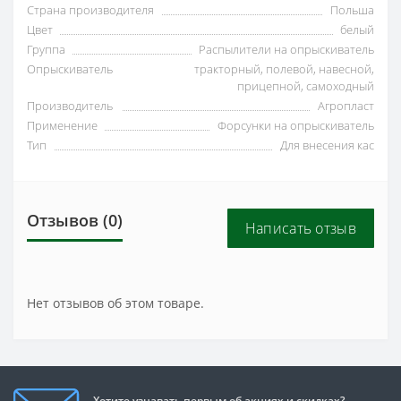
Страна производителя
Польша
Цвет
белый
Группа
Распылители на опрыскиватель
Опрыскиватель
тракторный, полевой, навесной,
прицепной, самоходный
Производитель
Агропласт
Применение
Форсунки на опрыскиватель
Тип
Для внесения кас
Отзывов (0)
Написать отзыв
Нет отзывов об этом товаре.
Хотите узнавать первым об акциях и скидках?