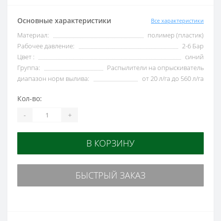
Основные характеристики
Все характеристики
Материал:
полимер (пластик)
Рабочее давление:
2-6 Бар
Цвет :
синий
Группа:
Распылители на опрыскиватель
диапазон норм вылива:
от 20 л/га до 560 л/га
Кол-во:
-
+
В КОРЗИНУ
БЫСТРЫЙ ЗАКАЗ