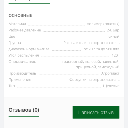
ОСНОВНЫЕ
Материал
полимер (пластик)
Рабочее давление
2-6 Бар
Цвет
синий
Группа
Распылители на опрыскиватель
диапазон норм вылива
от 20 л/га до 560 л/га
Угол распыления
120°
Опрыскиватель
тракторный, полевой, навесной,
прицепной, самоходный
Производитель
Агропласт
Применение
Форсунки на опрыскиватель
Тип
Щелевые
Отзывов (0)
Написать отзыв