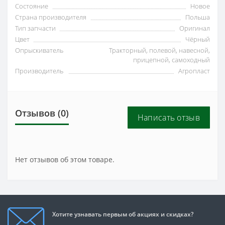
Состояние
Новое
Страна производителя
Польша
Тип запчасти
Оригинал
Цвет
Чёрный
Опрыскиватель
Тракторный, полевой, навесной,
прицепной, самоходный
Производитель
Агропласт
Отзывов (0)
Написать отзыв
Нет отзывов об этом товаре.
Хотите узнавать первым об акциях и скидках?