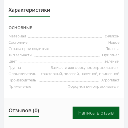
Характеристики
ОСНОВНЫЕ
Материал
силикон
Состояние
Новое
Страна производителя
Польша
Тип запчасти
Оригинал
Цвет
зеленый
Группа
Запчасти для форсунок опрыскивателя
Опрыскиватель
тракторный, полевой, навесной, прицепной
Производитель
Агропласт
Применение
Форсунки для опрыскивателя
Отзывов (0)
Написать отзыв