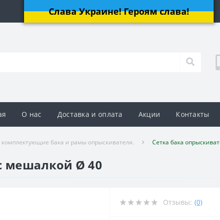
Слава Украине! Героям слава!
ая
О нас
Доставка и оплата
Акции
Контакты
и комплектующие бака и рамы опрыскивателя.
Сетка бака опрыскиват
с мешалкой Ø 40
Отзывы:
(0)