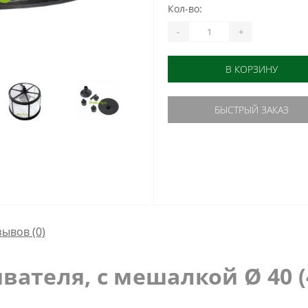
Кол-во:
-
+
В КОРЗИНУ
БЫСТРЫЙ ЗАКАЗ
зывов (0)
ивателя, с мешалкой
Ø 40