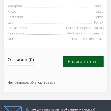
Материал
Силикон
Насос
Удор
Состояние
Новое
Цвет
Белый
Применение
Насос на опрыскиватель
Тип насоса
Мембранно-поршневой
Тип
Поршневая (боковая)
Отзывов (0)
Написать отзыв
Нет отзывов об этом товаре.
Хотите узнавать первым об акциях и скидках?