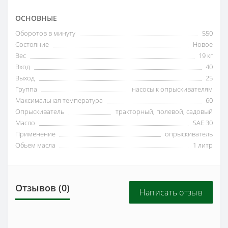
ОСНОВНЫЕ
Оборотов в минуту
550
Состояние
Новое
Вес
19 кг
Вход
40
Выход
25
Группа
насосы к опрыскивателям
Максимальная температура
60
Опрыскиватель
тракторный, полевой, садовый
Масло
SAE 30
Применение
опрыскиватель
Обьем масла
1 литр
Отзывов (0)
Написать отзыв