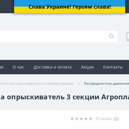
Слава Украине! Героям слава!
ая
О нас
Доставка и оплата
Акции
Контакты
ители на опрыскиватель и комплектующие
Распределитель давления
а опрыскиватель 3 секции Агропл
Отзывы:
(0)