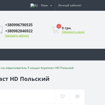
Язык
Личный кабинет
+380996790535
0
0 грн.
+380982846922
Оформить заказ
Заказать звонок
 на опрыскиватель 3 секции Агропласт HD Польский
аст HD Польский