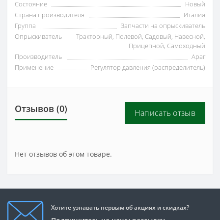
Состояние
Новый
Страна производителя
Италия
Группа
Запчасти на опрыскиватель
Опрыскиватель
Тракторный, Полевой, Садовый, Навесной,
Прицепной, Самоходный
Производитель
Араг
Применение
Регулятор давления (распределитель)
Отзывов (0)
Написать отзыв
Нет отзывов об этом товаре.
Хотите узнавать первым об акциях и скидках?