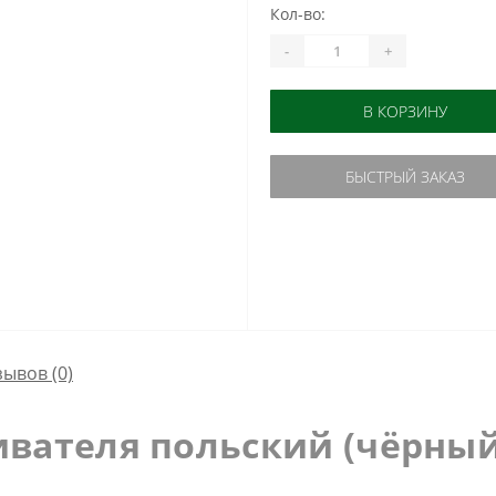
Кол-во:
-
+
В КОРЗИНУ
БЫСТРЫЙ ЗАКАЗ
зывов (0)
ивателя польский
(чёрный