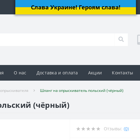
Слава Украине! Героям слава!
ая
О нас
Доставка и оплата
Акции
Контакты
 опрыскивателя
Шланг на опрыскиватель польский (чёрный)
ольский (чёрный)
Отзывы:
(0)