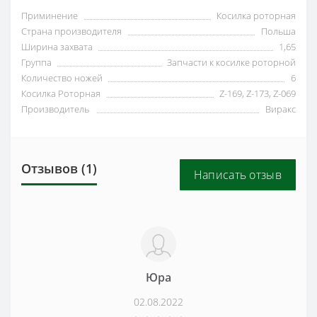
Приминение
Косилка роторная
Страна производителя
Польша
Ширина захвата
1,65
Группа
Запчасти к косилке роторной
Количество ножей
6
Косилка Роторная
Z-169, Z-173, Z-069
Производитель
Виракс
Отзывов (1)
Написать отзыв
Юра
02.08.2022