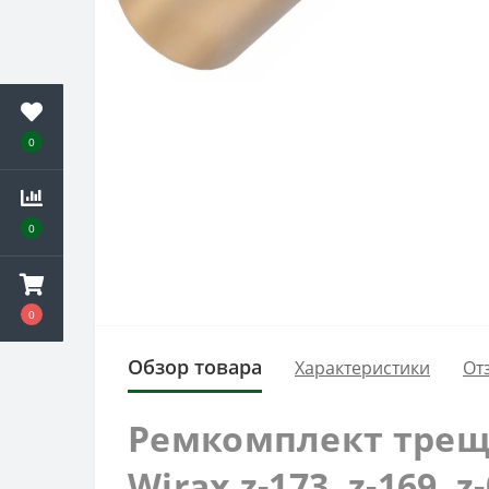
0
0
0
Обзор товара
Характеристики
От
Ремкомплект трещо
Wirax z-173, z-169, z