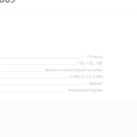
Польша
1.35, 1.65, 1.85
Запчасти на роторную косилку
Z-169, Z-173, Z-069
Виракс
Косилка роторная