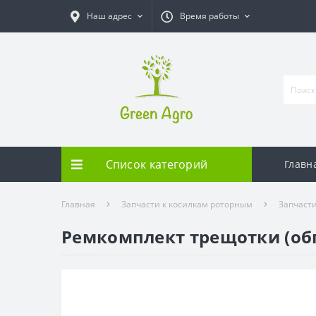
Наш адрес
Время работы
Список категорий
Главн
Главная
Запчасти к косилкам роторным
Запчасти
Ремкомплект трещотки (обго