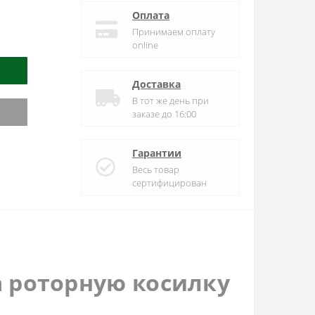
Оплата
Принимаем оплату
online
Доставка
В тот же день при
заказе до 16:00
Гарантии
Весь товар
сертифицирован
 роторную косилку