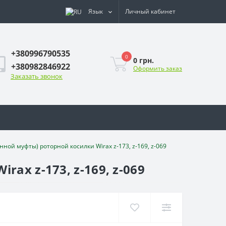
Язык
Личный кабинет
+380996790535
0
0 грн.
+380982846922
Оформить заказ
Заказать звонок
ной муфты) роторной косилки Wirax z-173, z-169, z-069
x z-173, z-169, z-069