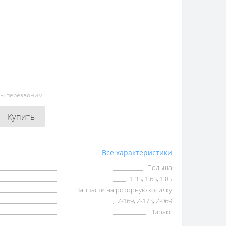
мы перезвоним
Купить
Все характеристики
Польша
1.35, 1.65, 1.85
Запчасти на роторную косилку
Z-169, Z-173, Z-069
Виракс