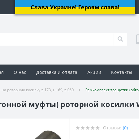
Слава Украине! Героям слава!
ая
О нас
Доставка и оплата
Акции
Контакты
 на роторную косилку z-173, z-169, z-069
Ремкомплект трещотки (обгон
нной муфты) роторной косилки Wira
Отзывы:
(0)