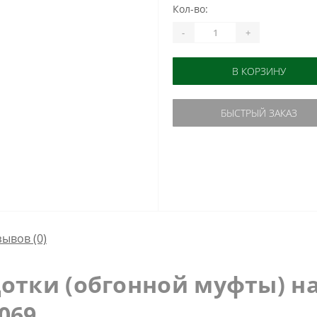
Кол-во:
-
+
В КОРЗИНУ
БЫСТРЫЙ ЗАКАЗ
зывов (0)
тки (обгонной муфты) на
-069