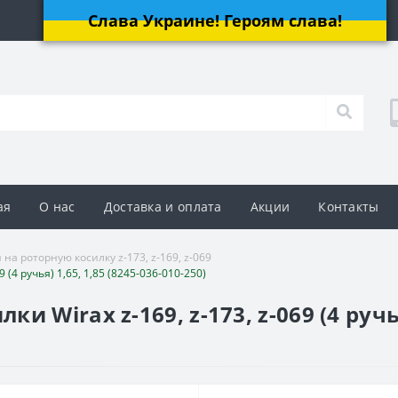
Слава Украине! Героям слава!
ая
О нас
Доставка и оплата
Акции
Контакты
 на роторную косилку z-173, z-169, z-069
(4 ручья) 1,65, 1,85 (8245-036-010-250)
Wirax z-169, z-173, z-069 (4 ручья)