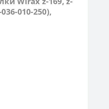
ки Wirax z-169, z-
-036-010-250),