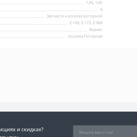
1,65, 1,85
6
Запчасти к косилке роторной
Z-169, Z-173, Z-069
Виракс
Косилка Роторная
акциях и скидках?