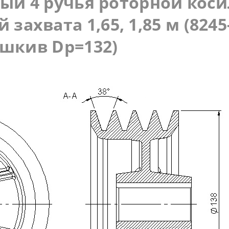
лый
4 ручья
роторной косил
 захвата 1,65, 1,85 м (8245
шкив Dp=132)