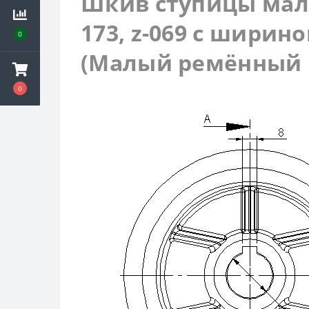
Шкив ступицы ма
173, z-069 с шириной
0
(
Малый ремённый 
0