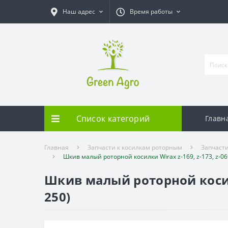
Наш адрес
Время работы
Список категорий
Главн
Главная
Запчасти к косилкам роторным
Запчасти
Шкив малый роторной косилки Wirax z-169, z-173, z-069 
Шкив малый роторной косилки 
250)