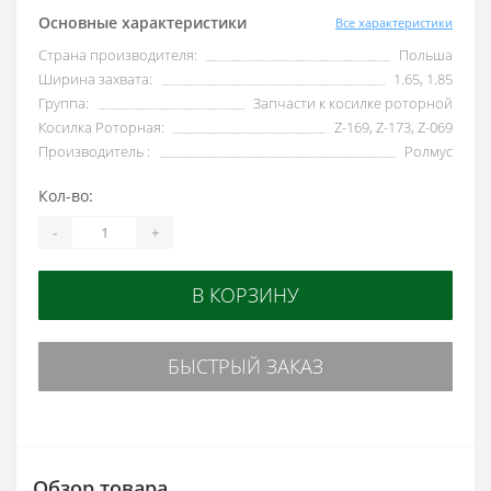
Основные характеристики
Все характеристики
Страна производителя:
Польша
Ширина захвата:
1.65, 1.85
Группа:
Запчасти к косилке роторной
Косилка Роторная:
Z-169, Z-173, Z-069
Производитель :
Ролмус
Кол-во:
-
+
В КОРЗИНУ
БЫСТРЫЙ ЗАКАЗ
Обзор товара