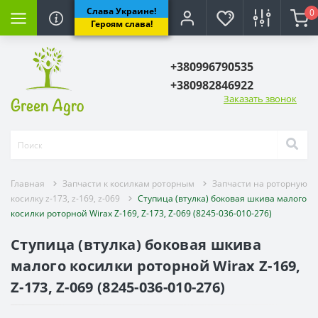
Слава Украине!
0
лкам роторным
рыскивателя
ьхозтехники
озтехники
Форсунки и расп
Героям слава!
ю роторную косилку
тели на опрыскиватель
Форсунки на опрыск
+380996790535
+380982846922
 косилку z-173, z-169, z-069
вателей Польша, Италия
данного вала
иновые)
Распылители на опр
Заказать звонок
ватель и запчасти
ого вала
(клиновые)
Запчасти для форсун
прыскиватель и
Комплектующие для 
КАС
Главная
Запчасти к косилкам роторным
Запчасти на роторную
тующие бака и рамы
косилку z-173, z-169, z-069
Ступица (втулка) боковая шкива малого
косилки роторной Wirax Z-169, Z-173, Z-069 (8245-036-010-276)
ов опрыскивателей
Ступица (втулка) боковая шкива
малого косилки роторной Wirax Z-169,
ватель, колени,гайки,фитинги.
Z-173, Z-069 (8245-036-010-276)
 опрыскивателя