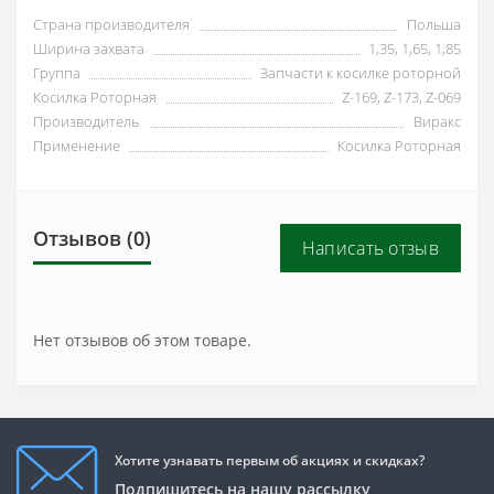
Страна производителя
Польша
Ширина захвата
1,35, 1,65, 1,85
Группа
Запчасти к косилке роторной
Косилка Роторная
Z-169, Z-173, Z-069
Производитель
Виракс
Применение
Косилка Роторная
Отзывов (0)
Написать отзыв
Нет отзывов об этом товаре.
Хотите узнавать первым об акциях и скидках?
Подпишитесь на нашу рассылку