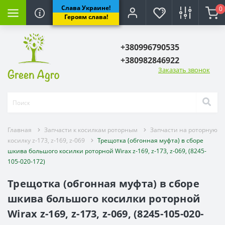
Слава Украине!
0
лкам роторным
рыскивателя
ьхозтехники
озтехники
Форсунки и расп
Героям слава!
ю роторную косилку
тели на опрыскиватель
Форсунки на опрыск
+380996790535
+380982846922
 косилку z-173, z-169, z-069
вателей Польша, Италия
данного вала
иновые)
Распылители на опр
Заказать звонок
ватель и запчасти
ого вала
(клиновые)
Запчасти для форсун
прыскиватель и
Комплектующие для 
КАС
Главная
Запчасти к косилкам роторным
Запчасти на роторную
тующие бака и рамы
косилку z-173, z-169, z-069
Трещотка (обгонная муфта) в сборе
шкива большого косилки роторной Wirax z-169, z-173, z-069, (8245-
105-020-172)
ов опрыскивателей
Трещотка (обгонная муфта) в сборе
ватель, колени,гайки,фитинги.
шкива большого косилки роторной
Wirax z-169, z-173, z-069, (8245-105-020-
 опрыскивателя