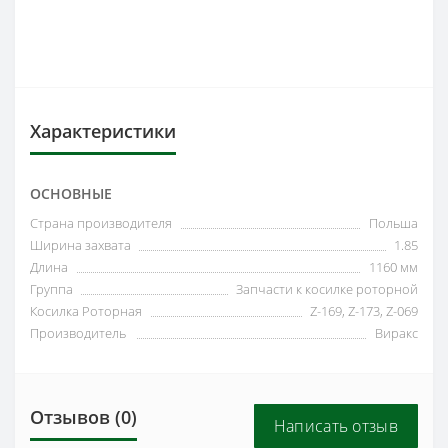
Характеристики
ОСНОВНЫЕ
Страна производителя
Польша
Ширина захвата
1.85
Длина
1160 мм
Группа
Запчасти к косилке роторной
Косилка Роторная
Z-169, Z-173, Z-069
Производитель
Виракс
Отзывов (0)
Написать отзыв