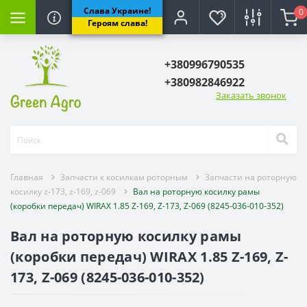
Слава Украине!
0
лкам роторным
рыскивателя
ьхозтехники
озтехники
Форсунки и расп
Героям слава!
ю роторную косилку
тели на опрыскиватель
Форсунки на опрыск
+380996790535
+380982846922
 косилку z-173, z-169, z-069
вателей Польша, Италия
данного вала
иновые)
Распылители на опр
Заказать звонок
ватель и запчасти
ого вала
(клиновые)
Запчасти для форсун
прыскиватель и
Комплектующие для 
КАС
Главная
Запчасти к косилкам роторным
Запчасти на роторную
тующие бака и рамы
косилку z-173, z-169, z-069
Вал на роторную косилку рамы
(коробки передач) WIRAX 1.85 Z-169, Z-173, Z-069 (8245-036-010-352)
ов опрыскивателей
Вал на роторную косилку рамы
(коробки передач) WIRAX 1.85 Z-169, Z-
ватель, колени,гайки,фитинги.
173, Z-069 (8245-036-010-352)
 опрыскивателя