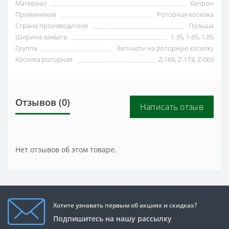
Материал
Капрон
Приминение
Роторная косилка
Страна производителя
Польша
Ширина захвата
1.35, 1.65, 1.85
Группа
Запчасти на роторную косилку
Косилка роторная
Z-169, Z-173, Z-069
Отзывов (0)
Написать отзыв
Нет отзывов об этом товаре.
Хотите узнавать первым об акциях и скидках?
Подпишитесь на нашу рассылку