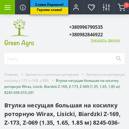
Слава Украине!
0
лкам роторным
рыскивателя
ьхозтехники
озтехники
Форсунки и расп
Героям слава!
ю роторную косилку
тели на опрыскиватель
Форсунки на опрыск
+380996790535
+380982846922
 косилку z-173, z-169, z-069
вателей Польша, Италия
данного вала
иновые)
Распылители на опр
Заказать звонок
ватель и запчасти
ого вала
(клиновые)
Запчасти для форсун
прыскиватель и
Комплектующие для 
КАС
Главная
Запчасти к косилкам роторным
Запчасти на роторную
тующие бака и рамы
косилку z-173, z-169, z-069
Втулка несущая большая на косилку
роторную Wirax, Lisicki, Biardzki Z-169, Z-173, Z-069 (1.35, 1.65, 1.85 м)
8245-036-010-291
ов опрыскивателей
Втулка несущая большая на косилку
ватель, колени,гайки,фитинги.
роторную Wirax, Lisicki, Biardzki Z-169,
Z-173, Z-069 (1.35, 1.65, 1.85 м) 8245-036-
 опрыскивателя