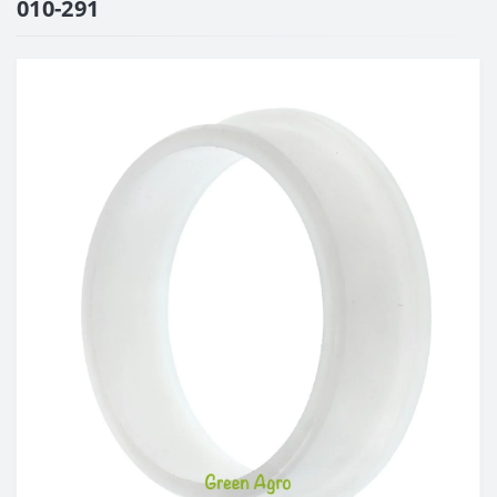
010-291
д 42 место)
ателя