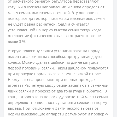
от расчетного рычагом регулятора переставляют
катушки в нужном направлении и снова определяют
массу семян, высеваемых сеялкой. Эту операцию
повторяют до тех пор, пока масса высеваемых семян
не будет равна расчетной. Сеялка считается
установленной на норму высева семян тогда, когда
отклонение фактического высева от расчетного не
выше 3 %.
Вторую половину сеялки устанавливают на норму
высева аналогичным способом, прокручивая другое
колесо. Можно сделать шаблон по длине катушки
первой половины сеялки. Таким шаблоном пользуются
при проверке нормы высева семян сеялкой в поле.
Норму высева проверяют при первых проходах
агрегата.Расчетную массу семян засыпают в семенной
ящик сеялки и проезжают два гона (туда и обратно). В
конце второго гона по расходу расчетной массы семян
оп­ределяют правильность установки сеялки на норму
высева. При отклонении фактического высева от
нормы высевающие аппараты регулируют и проверку