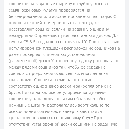
сошников па заданные ширину и глубину высева
семян зерновых культур проверяется на
бетонированной или асфальтированной площадке. С
помощью линий, начерченных на площадке,
расставляют coшнки сеялки на заданную ширину
междурядий.Определяют угол расстановки дисков. Для
се­ялки СЗ-3,6 он должен составлять 10°.При отсутствии
регулировочной площадки расположение сошников на
раме проверяют с помощью установочной
(разметочной) доски.Установочную доску располагают
между рядами сошников так, чтобы ее середина
совпала с продольной осью сеялки, и закрепляют
колышками. Сошники размещают против
соответствующих знаков доски и закрепляют их на
брусе. Вилки на валике регулировки заглубления
сошников устанавливают таким образом, чтобы
нажимные штанги располагались вертикально по
осевой линии сошников, и завертывают гайки
крепления поводков к сошниковому брусу.При
отсутствии установочной доски сошники на заданную