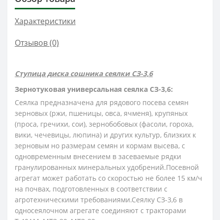
Характеристики
Отзывов (0)
Ступица диска сошника сеялки СЗ-3,6
Зернотуковая универсальная сеялка СЗ-3,6:
Сеял­ка предназначена для рядового посева семян
зерновых (ржи, пшеницы, овса, ячменя), крупяных
(проса, гречихи, сои), зернобобовых (фасоли, гороха,
вики, чечевицы, люпина) и других культур, близких к
зер­новым но размерам семян и кормам высева, с
одновременным внесением в засеваемые рядки
гранулированных минеральных удобрений.
Посевной
агрегат может работать со скоростью не более 15 км/ч
на почвах, подготовленных в соответствии с
агротехническими требованиями.
Сеялку СЗ-3,6 в
односеялочном агрегате соединя­ют с тракторами