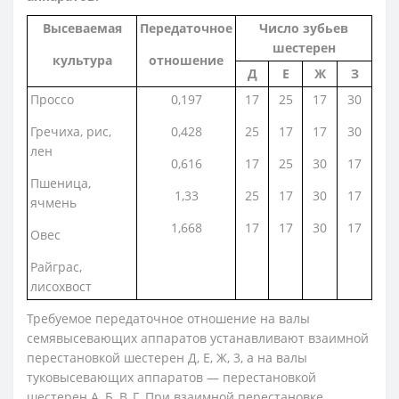
Высеваемая
Передаточное
Число зубьев
шестерен
культура
отношение
Д
Е
Ж
З
Проссо
0,197
17
25
17
30
Гречиха, рис,
0,428
25
17
17
30
лен
0,616
17
25
30
17
Пшеница,
1,33
25
17
30
17
ячмень
1,668
17
17
30
17
Овес
Райграс,
лисохвост
Требуемое передаточное отношение на валы
семявысевающих аппаратов устанавливают взаимной
перестановкой шестерен Д, Е, Ж, 3, а на валы
туковысевающих аппаратов — перестановкой
шестерен А, Б, В, Г. При взаимной перестановке