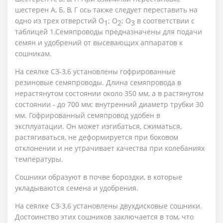
шестерен А, Б, В, Г ось также следует переставить на
одно из трех отверстий О
; О
; О
в соответствии с
1
2
3
таблицей 1.Семяпроводы предназначены для подачи
семян и удобрений от высевающих аппаратов к
сошникам.
На сеялке СЗ-3,6 установлены гофрированные
резиновые семяпроводы. Длина семяпровода в
нерастянутом состоянии около 350 мм, а в растянутом
состоянии - до 700 мм; внутренний диаметр трубки 30
мм. Гофрированный семяпровод удобен в
эксплуатации. Он может изгибаться, сжиматься,
растягиваться, не деформируется при боковом
отклонении и не утрачивает качества при колебаниях
температуры.
Сошники образуют в почве бороздки, в которые
укладываются семена и удобрения.
На сеялке СЗ-3,6 установлены двухдисковые сошники.
Достоинство этих сошников заключается в том, что