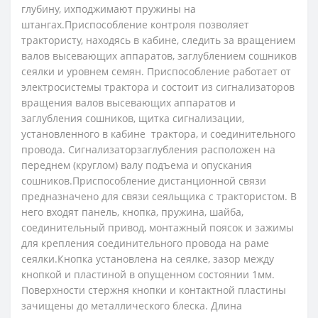
глубину, ихподжимают пружины на
штангах.Приспособление контроля позволяет
трактористу, находясь в кабине, следить за вращением
валов высевающих аппаратов, заглублением сошников
сеялки и уровнем семян. Приспособление работает от
электросистемы трактора и состоит из сигнализаторов
вращения валов высевающих аппаратов и
заглубления сошников, щитка сигнализации,
установленного в кабине трактора, и соединительного
провода. Сигнализаторзаглубления расположен на
переднем (круглом) валу подъема и опускания
сошников.Приспособление дистанционной связи
предназна­чено для связи сеяльщика с трактористом. В
него входят панель, кнопка, пружина, шайба,
соединительный привод, монтажный поясок и зажимы
для крепления соединительного провода на раме
сеялки.Кнопка установлена на сеялке, зазор между
кноп­кой и пластиной в опущенном состоянии 1мм.
Поверхности стержня кнопки и контактной пластины
зачи­щены до металлического блеска. Длина