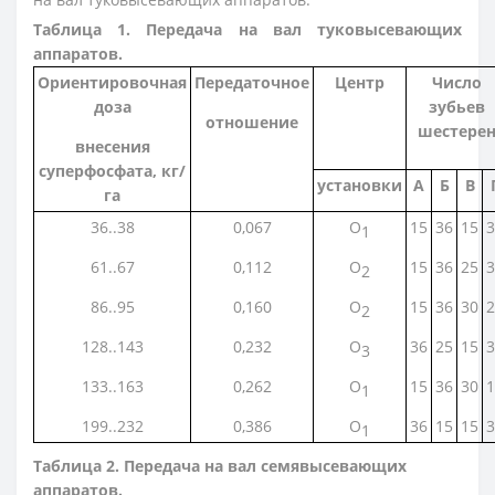
Таблица 1. Передача на вал туковысевающих
аппаратов.
Ориентировочная
Передаточное
Центр
Число
доза
зубьев
отношение
шестере
внесения
суперфосфата, кг/
установки
А
Б
В
га
36..38
0,067
О
15
36
15
3
1
61..67
0,112
О
15
36
25
3
2
86..95
0,160
О
15
36
30
2
2
128..143
0,232
О
36
25
15
3
3
133..163
0,262
О
15
36
30
1
1
199..232
0,386
О
36
15
15
3
1
Таблица 2. Передача на вал семявысевающих
аппаратов.