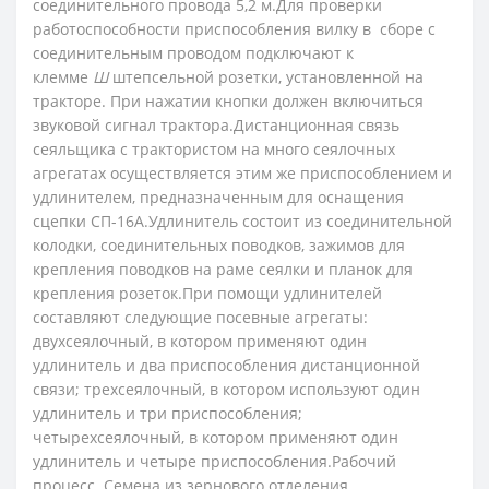
соединитель­ного провода 5,2 м.Для проверки
работоспособности приспособления вилку в сборе с
соединительным проводом подключают к
клемме
Ш
штепсельной розетки, установленной на
тракторе. При нажатии кнопки должен включиться
звуковой сигнал трактора.Дистанционная связь
сеяльщика с трактористом на много сеялочных
агрегатах осуществляется этим же приспособлением и
удлинителем, предназначенным для оснащения
сцепки СП-16А.Удлинитель состоит из соединительной
колодки, соединительных поводков, зажимов для
крепления поводков на раме сеялки и планок для
крепления ро­зеток.При помощи удлинителей
составляют следующие посевные агрегаты:
двухсеялочный, в котором приме­няют один
удлинитель и два приспособления дистан­ционной
связи; трехсеялочный, в котором используют один
удлинитель и три приспособления;
четырехсеялочный, в котором применяют один
удлинитель и че­тыре приспособления.Рабочий
процесс. Семена из зернового отде­ления