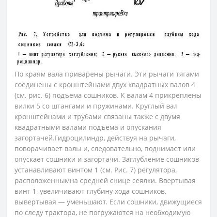
По краям вала приварены рычаги. Эти рыча­ги тягами
соединены с кронштейнами двух квадратных валов 4
(см. рис. 6) подъема сошников. К валам 4 прикреплены
вилки 5 со штангами и пружинами. Круглый вал
кронштейнами и трубами связаны также с двумя
квадратными валами подъема и опускания
загортачей.Гидроцилиндр, действуя на рычаги,
поворачивает валы и, следовательно, поднимает или
опускает сош­ники и загортачи. Заглубление сошников
устанавливают винтом 1 (см. Рис. 7) регулятора,
расположеннымна средней снице сеялки. Ввертывая
винт 1, увеличивают глубину хода сошников,
вывертывая — уменьшают. Если сошники, движущиеся
по следу тpaктopa, не погружаются на необходимую