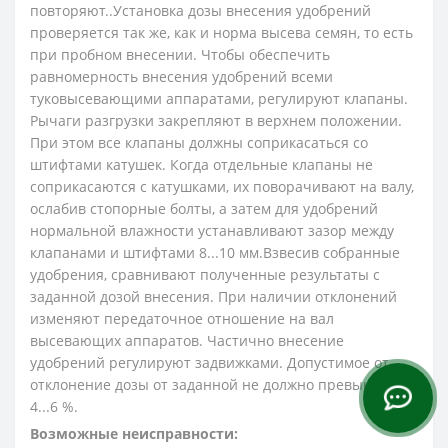
повторяют..Установка дозы внесения удобрений
проверяется так же, как и норма высева семян, то есть
при пробном внесении. Чтобы обеспечить
равномерность внесения удобрений всеми
туковысевающими аппаратами, регу­лируют клапаны.
Рычаги разгрузки закрепляют в верх­нем положении.
При этом все клапаны должны соприкасаться со
штифтами катушек. Когда отдельные кла­паны не
соприкасаются с катушками, их поворачивают на валу,
ослабив стопорные болты, а затем для удобре­ний
нормальной влажности устанавливают зазор меж­ду
клапанами и штифтами 8...10 мм.Взвесив собранные
удобрения, сравнивают получен­ные результаты с
заданной дозой внесения. При нали­чии отклонений
изменяют передаточное отношение на вал
высевающих аппаратов. Частично внесение
удобрений регулируют задвижками. Допустимое от
отклонение дозы от заданной не должно превышать
4...6 %.
Возможные неисправности: