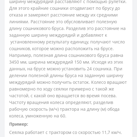
ширинy междурядий расставляют с помо­щью рулетки.
Для этого крайние сошники отодвига­ют по брусу до
отказа и замеряют расстояние между их средними
линиями. Расстояние это обусловливает полезную
длину сошникового бруса. Разделив это расстояние на
заданную ширину междурядий и добавляют к
установленному результату единицу, получают число
сошников, которое можно расположить на бру­се.
Например, полезная длина сошникового бруса равна
3450 мм, ширина междурядий 150 мм. Исходя из этих
данных, на брусе можно установить 24 сошника. При
делении полезной длины бруса на заданную ширину
междурядий можно получить остаток. Колесо вращают
равномерно по ходу сеялки при­мерно с такой же
частотой, с какой оно вращается во время посева.
Частоту вращения колеса определяют, разделив
рабочую скорость (м/ч) трактора на длину (м) обода
колеса, умноженную на 60.
Пример:
Сеялка работает с трактором со скоростью 11,7 км/ч.