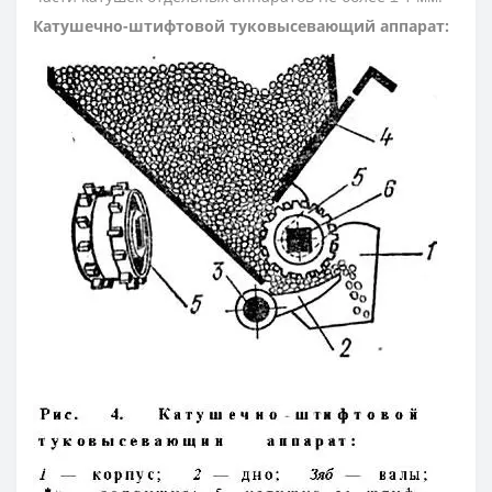
Катушечно-штифтовой туковысевающий аппарат: