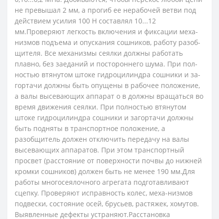
не превышал 2 мм, а прогиб ее нерабочей ветви под
действием усилия 100 Н со­ставлял 10...12
мм.Проверяют легкость включения и фиксации меха­
низмов подъема и опускания сошников, работу разоб­
щителя. Все механизмы сеялки должны работать
плавно, без заеданий и постороннего шума. При пол­
ностью втянутом штоке гидроцилиндра сошники и за­
гортачи должны быть опущены в рабочее положение,
а валы высевающих аппарат о в должны вращаться во
время движения сеялки. При полностью втянутом
штоке гидроцилиндра сошники и загортачи должны
быть подняты в транспортное положение, а
разобщитель должен отключить передачу на валы
высеваю­щих аппаратов. При этом транспортный
просвет (расстояние от поверхности почвы до нижней
кромки сошников) должен быть не менее 190 мм.Для
работы многосеялочного агрегата подготавливают
сцепку. Проверяют исправность колес, меха-низмов
подвески, состояние осей, брусьев, растяжек, хомутов.
Выявленные дефекты устраняют.Расстановка