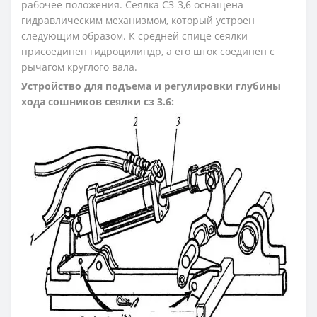
рабочее положения. Сеялка СЗ-3,6 оснащена
гидравлическим механизмом, который устроен
следующим образом. К средней спице сеялки
присоединен гидроцилиндр, а его шток соединен с
рычагом круглого вала.
Устройство для подъема и регулировки глубины
хода сошников сеялки сз 3.6: