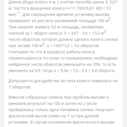
Длина обода колеса 4 м, с учетом прогиба шины 3, 3,67
м. Частота вращения колеса n=11 700/(3,67- 60) = 53
-1
мин
. Для сокращения времени установку высева
2
проверяют из расчета засеваемой площади 100 м
.
При ширине захвата 3,6 м площадь, засеваемая
2
сеялкой за 1 оборот колеса: 5 = 3,67 - 3,6 = 13,2 м
.
Число оборотов, которое должно сделать колесо сеялки
2
при засеве 100 м
: а = 100/13,2 = 7,6 оборотов.
Учитывая то, что в процессе работы колеса
перекатываются по полю со скольжением, необходимо
найденное число оборотов уменьшить на 10%, то есть
умножить на 0,9, тогда а = 0,9а = 7,6 - 0,9 = 6,8 оборота.
Допускается для удобства отсчета колесо повернуть на
7 оборотов.
Взвесив собранные семена при пробном высеве и
умножив результат на 100 и затем на 2 (если
проверялась только одна половина сеялки, получают
фактический высев семян на 1 га при данной
установке. В случае отклонения фактического высева