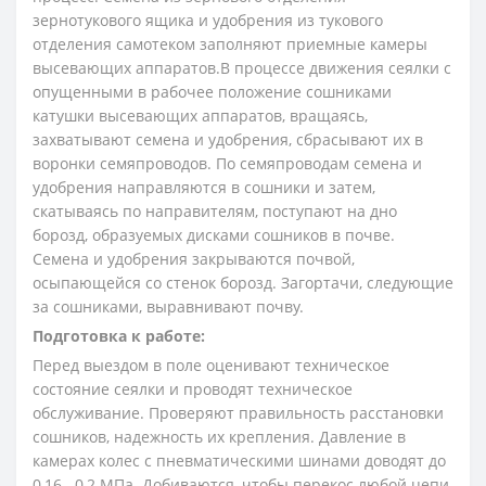
зернотукового ящика и удобрения из тукового
отделения самотеком заполняют приемные камеры
высевающих аппаратов.В процессе движения сеялки с
опущенными в ра­бочее положение сошниками
катушки высевающих аппаратов, вращаясь,
захватывают семена и удобре­ния, сбрасывают их в
воронки семяпроводов. По се­мяпроводам семена и
удобрения направляются в сош­ники и затем,
скатываясь по направителям, поступа­ют на дно
борозд, образуемых дисками сошников в почве.
Семена и удобрения закрываются почвой,
осыпающейся со стенок борозд. Загортачи, следующие
за сошниками, выравнивают почву.
Подготовка к работе:
Перед выездом в по­ле оценивают техническое
состояние сеялки и прово­дят техническое
обслуживание. Проверяют правиль­ность расстановки
сошников, надежность их крепле­ния. Давление в
камерах колес с пневматическими шинами доводят до
0,16...0,2 МПа. Добиваются, что­бы перекос любой цепи