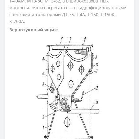
Т-40АМ, МТЗ-80, МТЗ-82, а в широ­козахватных
многосеялочных агрегатах — с гидрофицированными
сцепками и тракторами ДТ-75, Т-4А, Т-150, Т-150К,
К-700А.
Зернотуковый ящик: