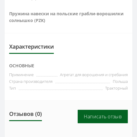
Пружина навески на польские грабли-ворошилки
солнышко (PZK)
Характеристики
ОСНОВНЫЕ
Приминение
Агрегат для ворошения и сгребания
Страна производителя
Польша
Тип
Тракторный
Отзывов (0)
Написать отзыв