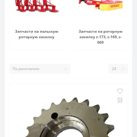
д 42 место)
ателя
Запчасти на польскую
Запчасти на роторную
роторную косилку
косилку z-173, z-169, z-
069