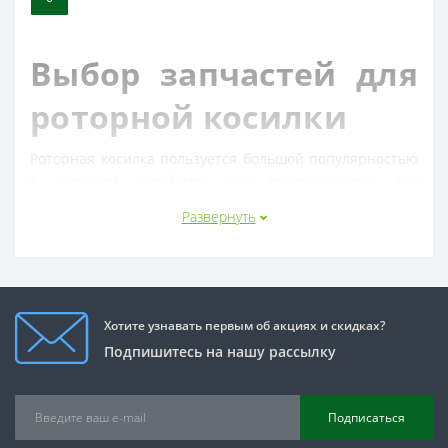
Выбор запчастей для 
роторной косилки 
Роторная косилка пользуется большой популярностью 
в сельском хозяйстве, она предназначена для 
скашивания травы, а также для выравнивания тонких 
Развернуть
кустарников. Производители предлагают разные 
модели, и все требуют индивидуальные 
запчасти на 
роторную косилку
. Важно подбирать только те 
запчасти, которые будут соответствовать оригиналу, а 
также смогут способствовать долговечной и 
Хотите узнавать первым об акциях и скидках?
продуктивной работе техники. 
Подпишитесь на нашу рассылку
Особенности и 
разновидности 
Подписаться