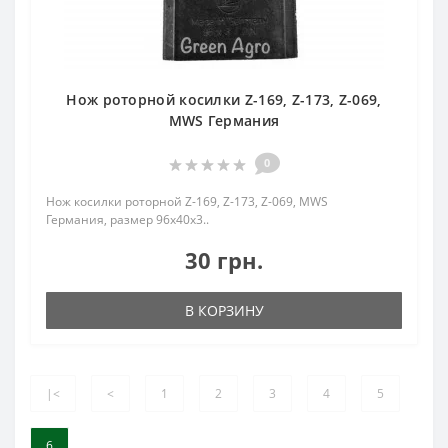
Нож роторной косилки Z-169, Z-173, Z-069,
MWS Германия
0
Нож косилки роторной Z-169, Z-173, Z-069, MWS
Германия, размер 96х40х3..
30 грн.
В КОРЗИНУ
|<
<
1
2
3
4
5
6