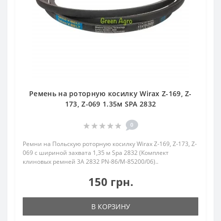
Ремень на роторную косилку Wirax Z-169, Z-
173, Z-069 1.35м SPA 2832
0
Ремни на Польскую роторную косилку Wirax Z-169, Z-173, Z-
069 с шириной захвата 1,35 м Spa 2832 (Комплект
клиновых ремней 3A 2832 PN-86/M-85200/06)..
150 грн.
В КОРЗИНУ