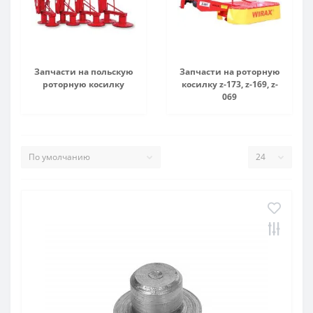
д 42 место)
ателя
Запчасти на польскую
Запчасти на роторную
роторную косилку
косилку z-173, z-169, z-
069