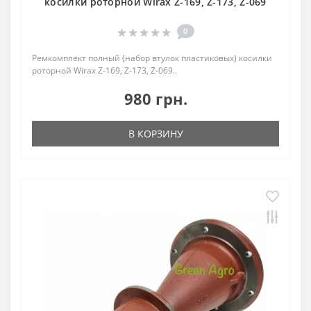
косилки роторной Wirax Z-169, Z-173, Z-069
0
Ремкомплект полный (набор втулок пластиковых) косилки
роторной Wirax Z-169, Z-173, Z-069..
980 грн.
В КОРЗИНУ