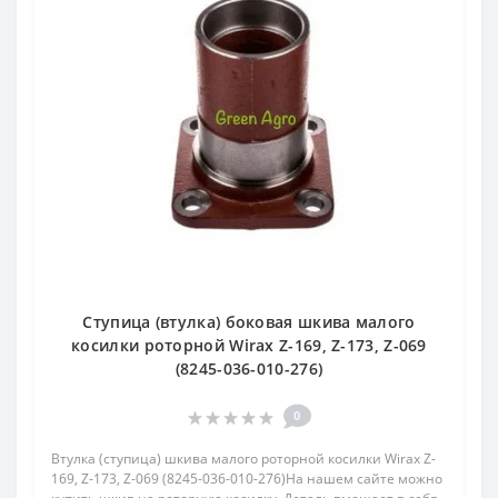
Ступица (втулка) боковая шкива малого
косилки роторной Wirax Z-169, Z-173, Z-069
(8245-036-010-276)
0
Втулка (ступица) шкива малого роторной косилки Wirax Z-
169, Z-173, Z-069 (8245-036-010-276)На нашем сайте можно