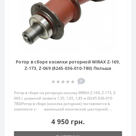
Ротор в сборе косилки роторной WIRAX Z-169,
Z-173, Z-069 (8245-036-010-780) Польша
0
Ротор в сборе на роторную косилку WIRAX Z-169, Z-173, Z-
069 с шириной захвата 1,35, 1,65, 1,85 м (8245-036-010-
780)Ротор в сборе (косилка роторная) поставляется в
комплекте с:- маленькой конической шестерней;- ..
4 950 грн.