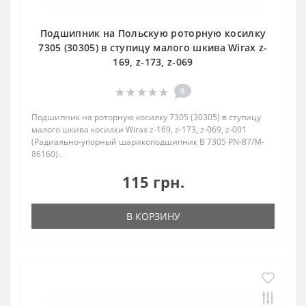
Подшипник на Польскую роторную косилку
7305 (30305) в ступицу малого шкива Wirax z-
169, z-173, z-069
0
Подшипник на роторную косилку 7305 (30305) в ступицу
малого шкива косилки Wirax z-169, z-173, z-069, z-001
(Радиально-упорный шарикоподшипник B 7305 PN-87/M-
86160)..
115 грн.
В КОРЗИНУ