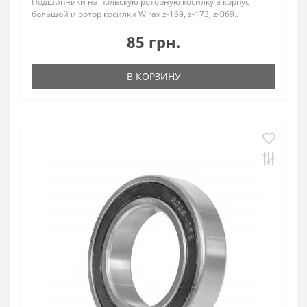
Подшипники на польскую роторную косилку в корпус
большой и ротор косилки Wirax z-169, z-173, z-069..
85 грн.
В КОРЗИНУ