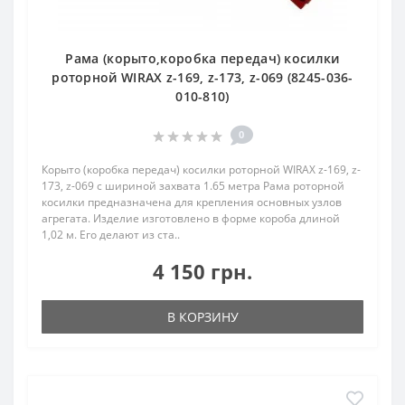
Рама (корыто,коробка передач) косилки
роторной WIRAX z-169, z-173, z-069 (8245-036-
010-810)
0
Корыто (коробка передач) косилки роторной WIRAX z-169, z-
173, z-069 с шириной захвата 1.65 метра Рама роторной
косилки предназначена для крепления основных узлов
агрегата. Изделие изготовлено в форме короба длиной
1,02 м. Его делают из ста..
4 150 грн.
В КОРЗИНУ